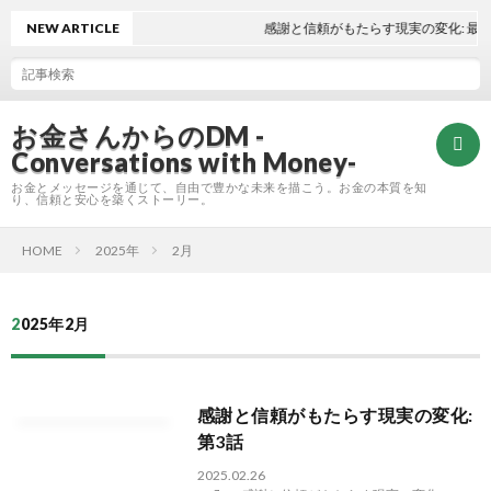
NEW ARTICLE
感謝と信頼がもたらす現実の変化: 最終
お金さんからのDM -
Conversations with Money-
お金とメッセージを通じて、自由で豊かな未来を描こう。お金の本質を知
り、信頼と安心を築くストーリー。
HOME
2025年
2月
ホ
ー
2025年2月
Refle
ム
感謝と信頼がもたらす現実の変化:
第3話
2025.02.26