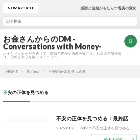
NEW ARTICLE
感謝と信頼がもたらす現実の変化: 
お金さんからのDM -
Conversations with Money-
お金とメッセージを通じて、自由で豊かな未来を描こう。お金の本質を知
り、信頼と安心を築くストーリー。
HOME
Reflect
不安の正体を見つめる
ホ
ー
不安の正体を見つめる
Refle
ム
不安の正体を見つめる：最終話
2025.01.23
Reflect
不安の正体を見つめる
続きを読む